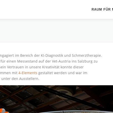
RAUM FÜR
 engagiert im Bereich der KI-Diagnostik und Schmerztherapie.
für einen Messestand auf der Vet-Austria ins Salzburg zu
n Vertrauen in unsere Kreativität konnte dieser
sammen mit
4-Elements
gestaltet werden und war im
 unter den Ausstellern.